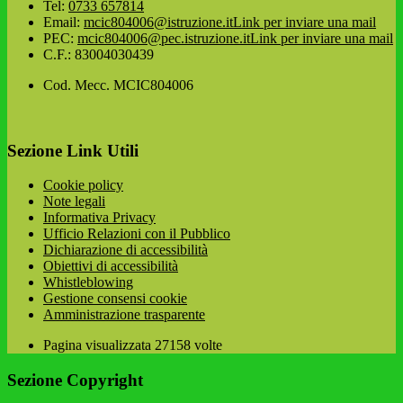
Tel:
0733 657814
Email:
mcic804006@istruzione.it
Link per inviare una mail
PEC:
mcic804006@pec.istruzione.it
Link per inviare una mail
C.F.: 83004030439
Cod. Mecc. MCIC804006
Sezione Link Utili
Cookie policy
Note legali
Informativa Privacy
Ufficio Relazioni con il Pubblico
Dichiarazione di accessibilità
Obiettivi di accessibilità
Whistleblowing
Gestione consensi cookie
Amministrazione trasparente
Pagina visualizzata
27158
volte
Sezione Copyright