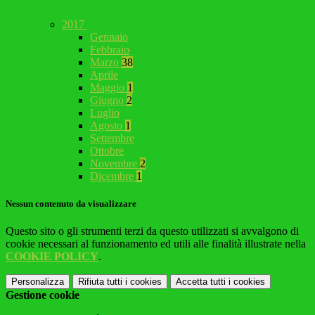
2017
Gennaio
Febbraio
Marzo
38
Aprile
Maggio
1
Giugno
2
Luglio
Agosto
1
Settembre
Ottobre
Novembre
2
Dicembre
1
Nessun contenuto da visualizzare
Questo sito o gli strumenti terzi da questo utilizzati si avvalgono di
cookie necessari al funzionamento ed utili alle finalità illustrate nella
COOKIE POLICY
.
Personalizza
Rifiuta tutti
i cookies
Accetta tutti
i cookies
Gestione cookie