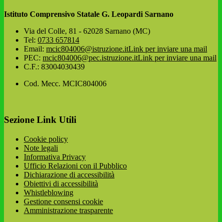
Istituto Comprensivo Statale G. Leopardi Sarnano
Via del Colle, 81 - 62028 Sarnano (MC)
Tel:
0733 657814
Email:
mcic804006@istruzione.it
Link per inviare una mail
PEC:
mcic804006@pec.istruzione.it
Link per inviare una mail
C.F.: 83004030439
Cod. Mecc. MCIC804006
Sezione Link Utili
Cookie policy
Note legali
Informativa Privacy
Ufficio Relazioni con il Pubblico
Dichiarazione di accessibilità
Obiettivi di accessibilità
Whistleblowing
Gestione consensi cookie
Amministrazione trasparente