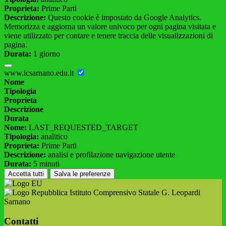
Proprieta:
Prime Parti
Descrizione:
Questo cookie è impostato da Google Analytics.
Memorizza e aggiorna un valore univoco per ogni pagina visitata e
viene utilizzato per contare e tenere traccia delle visualizzazioni di
pagina.
Durata:
1 giorno
www.icsarnano.edu.it
Nome
Tipologia
Proprieta
Descrizione
Durata
Nome:
LAST_REQUESTED_TARGET
Tipologia:
analitico
Proprieta:
Prime Parti
Descrizione:
analisi e profilazione navigazione utente
Durata:
5 minuti
Accetta tutti
Salva le preferenze
Istituto Comprensivo Statale G. Leopardi
Sarnano
Contatti