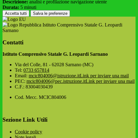
Descrizione:
analisi e profilazione navigazione utente
Durata:
5 minuti
Accetta tutti
Salva le preferenze
Istituto Comprensivo Statale G. Leopardi
Sarnano
Contatti
Istituto Comprensivo Statale G. Leopardi Sarnano
Via del Colle, 81 - 62028 Sarnano (MC)
Tel:
0733 657814
Email:
mcic804006@istruzione.it
Link per inviare una mail
PEC:
mcic804006@pec.istruzione.it
Link per inviare una mail
C.F.: 83004030439
Cod. Mecc. MCIC804006
Sezione Link Utili
Cookie policy
Note legali