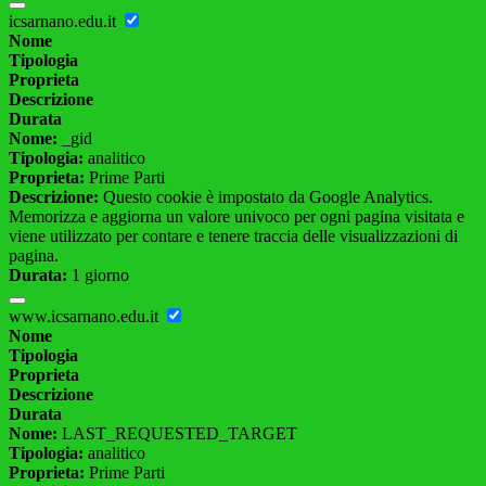
icsarnano.edu.it
Nome
Tipologia
Proprieta
Descrizione
Durata
Nome:
_gid
Tipologia:
analitico
Proprieta:
Prime Parti
Descrizione:
Questo cookie è impostato da Google Analytics.
Memorizza e aggiorna un valore univoco per ogni pagina visitata e
viene utilizzato per contare e tenere traccia delle visualizzazioni di
pagina.
Durata:
1 giorno
www.icsarnano.edu.it
Nome
Tipologia
Proprieta
Descrizione
Durata
Nome:
LAST_REQUESTED_TARGET
Tipologia:
analitico
Proprieta:
Prime Parti