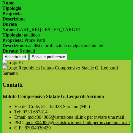
Nome
Tipologia
Proprieta
Descrizione
Durata
Nome:
LAST_REQUESTED_TARGET
Tipologia:
analitico
Proprieta:
Prime Parti
Descrizione:
analisi e profilazione navigazione utente
Durata:
5 minuti
Accetta tutti
Salva le preferenze
Istituto Comprensivo Statale G. Leopardi
Sarnano
Contatti
Istituto Comprensivo Statale G. Leopardi Sarnano
Via del Colle, 81 - 62028 Sarnano (MC)
Tel:
0733 657814
Email:
mcic804006@istruzione.it
Link per inviare una mail
PEC:
mcic804006@pec.istruzione.it
Link per inviare una mail
C.F.: 83004030439