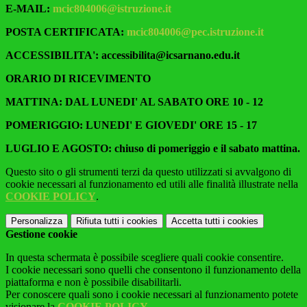
E-MAIL:
mcic804006@istruzione.it
POSTA CERTIFICATA:
mcic804006@pec.istruzione.it
ACCESSIBILITA': accessibilita@icsarnano.edu.it
ORARIO DI RICEVIMENTO
MATTINA: DAL LUNEDI' AL SABATO ORE 10 - 12
POMERIGGIO: LUNEDI' E GIOVEDI' ORE 15 - 17
LUGLIO E AGOSTO: chiuso di pomeriggio e il sabato mattina.
Questo sito o gli strumenti terzi da questo utilizzati si avvalgono di
cookie necessari al funzionamento ed utili alle finalità illustrate nella
COOKIE POLICY
.
Personalizza
Rifiuta tutti
i cookies
Accetta tutti
i cookies
Gestione cookie
In questa schermata è possibile scegliere quali cookie consentire.
I cookie necessari sono quelli che consentono il funzionamento della
piattaforma e non è possibile disabilitarli.
Per conoscere quali sono i cookie necessari al funzionamento potete
visionare la
COOKIE POLICY
.