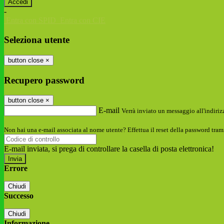
-
Entra con SPID
Entra con CIE
Seleziona utente
button close
×
Recupero password
button close
×
E-mail
Verrà inviato un messaggio all'indirizz
Non hai una e-mail associata al nome utente? Effettua il reset della password tram
E-mail inviata, si prega di controllare la casella di posta elettronica!
Errore
Chiudi
Successo
Chiudi
Informazione