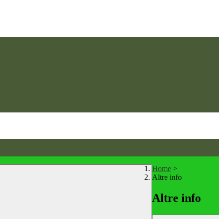
Home
>
Altre info
Altre info