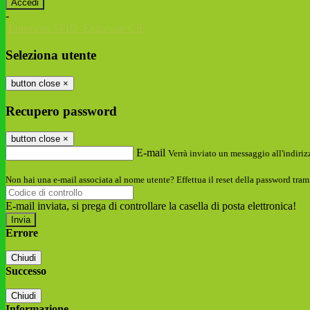
-
Entra con SPID
Entra con CIE
Seleziona utente
button close
×
Recupero password
button close
×
E-mail
Verrà inviato un messaggio all'indirizz
Non hai una e-mail associata al nome utente? Effettua il reset della password tram
E-mail inviata, si prega di controllare la casella di posta elettronica!
Errore
Chiudi
Successo
Chiudi
Informazione