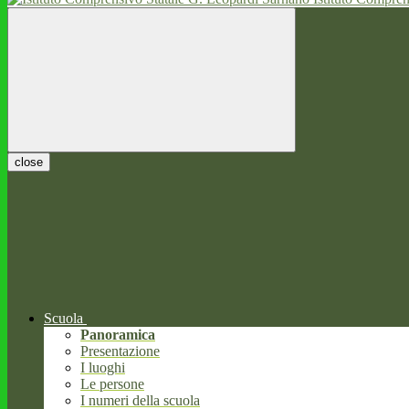
close
Scuola
Panoramica
Presentazione
I luoghi
Le persone
I numeri della scuola