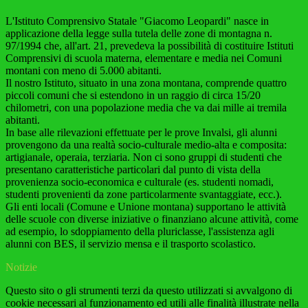
L'Istituto Comprensivo Statale "Giacomo Leopardi" nasce
in
applicazione della legge sulla tutela delle zone di montagna n.
97/1994 che, all'art. 21, prevedeva la possibilità di costituire Istituti
Comprensivi di scuola materna, elementare e media nei Comuni
montani con meno di 5.000 abitanti.
Il nostro Istituto, situato in una zona montana, comprende quattro
piccoli comuni che si estendono in un raggio di circa 15/20
chilometri, con una popolazione media che va dai mille ai tremila
abitanti.
In base alle rilevazioni effettuate per le prove Invalsi, gli alunni
provengono da una realtà socio-culturale medio-alta e composita:
artigianale, operaia, terziaria. Non ci sono gruppi di studenti che
presentano caratteristiche particolari dal punto di vista della
provenienza socio-economica e culturale (es. studenti nomadi,
studenti provenienti da zone particolarmente svantaggiate, ecc.).
Gli enti locali (Comune e Unione montana) supportano le attività
delle scuole con diverse iniziative o finanziano alcune attività, come
ad esempio, lo sdoppiamento della pluriclasse, l'assistenza agli
alunni con BES, il servizio mensa e il trasporto scolastico.
Notizie
Questo sito o gli strumenti terzi da questo utilizzati si avvalgono di
cookie necessari al funzionamento ed utili alle finalità illustrate nella