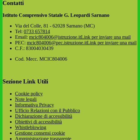
Contatti
Istituto Comprensivo Statale G. Leopardi Sarnano
Via del Colle, 81 - 62028 Sarnano (MC)
Tel:
0733 657814
Email:
mcic804006@istruzione.it
Link per inviare una mail
PEC:
mcic804006@pec.istruzione.it
Link per inviare una mail
C.F.: 83004030439
Cod. Mecc. MCIC804006
Sezione Link Utili
Cookie policy
Note legali
Informativa Privacy
Ufficio Relazioni con il Pubblico
Dichiarazione di accessibilità
Obiettivi di accessibilità
Whistleblowing
Gestione consensi cookie
Amministrazione trasparente