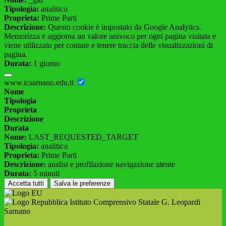
Tipologia:
analitico
Proprieta:
Prime Parti
Descrizione:
Questo cookie è impostato da Google Analytics.
Memorizza e aggiorna un valore univoco per ogni pagina visitata e
viene utilizzato per contare e tenere traccia delle visualizzazioni di
pagina.
Durata:
1 giorno
www.icsarnano.edu.it
Nome
Tipologia
Proprieta
Descrizione
Durata
Nome:
LAST_REQUESTED_TARGET
Tipologia:
analitico
Proprieta:
Prime Parti
Descrizione:
analisi e profilazione navigazione utente
Durata:
5 minuti
Accetta tutti
Salva le preferenze
Istituto Comprensivo Statale G. Leopardi
Sarnano