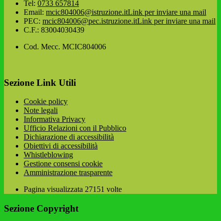
Tel:
0733 657814
Email:
mcic804006@istruzione.it
Link per inviare una mail
PEC:
mcic804006@pec.istruzione.it
Link per inviare una mail
C.F.: 83004030439
Cod. Mecc. MCIC804006
Sezione Link Utili
Cookie policy
Note legali
Informativa Privacy
Ufficio Relazioni con il Pubblico
Dichiarazione di accessibilità
Obiettivi di accessibilità
Whistleblowing
Gestione consensi cookie
Amministrazione trasparente
Pagina visualizzata
27151
volte
Sezione Copyright