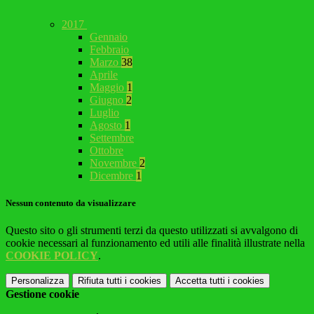
2017
Gennaio
Febbraio
Marzo
38
Aprile
Maggio
1
Giugno
2
Luglio
Agosto
1
Settembre
Ottobre
Novembre
2
Dicembre
1
Nessun contenuto da visualizzare
Questo sito o gli strumenti terzi da questo utilizzati si avvalgono di
cookie necessari al funzionamento ed utili alle finalità illustrate nella
COOKIE POLICY
.
Personalizza
Rifiuta tutti
i cookies
Accetta tutti
i cookies
Gestione cookie