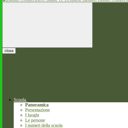
close
Scuola
Panoramica
Presentazione
I luoghi
Le persone
I numeri della scuola