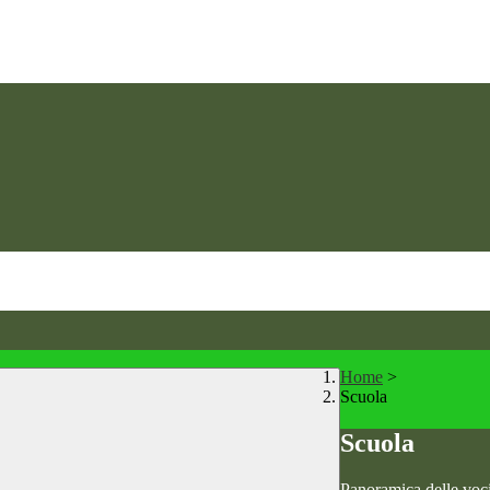
Home
>
Scuola
Scuola
Panoramica delle voc