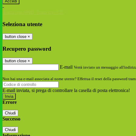
-
Entra con SPID
Entra con CIE
Seleziona utente
button close
×
Recupero password
button close
×
E-mail
Verrà inviato un messaggio all'indirizz
Non hai una e-mail associata al nome utente? Effettua il reset della password tram
E-mail inviata, si prega di controllare la casella di posta elettronica!
Errore
Chiudi
Successo
Chiudi
Informazione