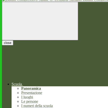
close
Scuola
Panoramica
Presentazione
I luoghi
Le persone
I numeri della scuola