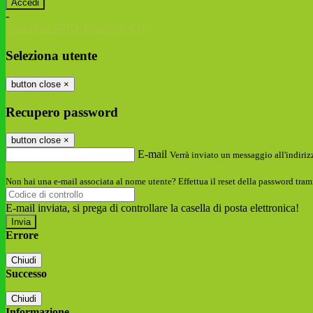
-
Entra con SPID
Entra con CIE
Seleziona utente
button close
×
Recupero password
button close
×
E-mail
Verrà inviato un messaggio all'indirizz
Non hai una e-mail associata al nome utente? Effettua il reset della password tram
E-mail inviata, si prega di controllare la casella di posta elettronica!
Errore
Chiudi
Successo
Chiudi
Informazione