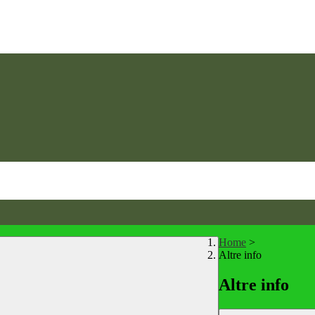
Home
>
Altre info
Altre info