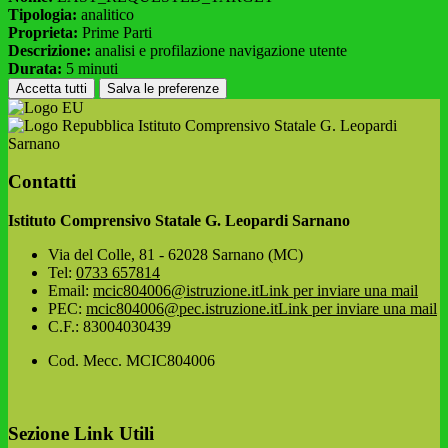
Tipologia:
analitico
Proprieta:
Prime Parti
Descrizione:
analisi e profilazione navigazione utente
Durata:
5 minuti
Accetta tutti
Salva le preferenze
Istituto Comprensivo Statale G. Leopardi
Sarnano
Contatti
Istituto Comprensivo Statale G. Leopardi Sarnano
Via del Colle, 81 - 62028 Sarnano (MC)
Tel:
0733 657814
Email:
mcic804006@istruzione.it
Link per inviare una mail
PEC:
mcic804006@pec.istruzione.it
Link per inviare una mail
C.F.: 83004030439
Cod. Mecc. MCIC804006
Sezione Link Utili