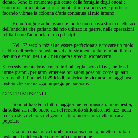
dorato. Sono lo strumento più acuto della famiglia degli ottoni e
sono uno strumento aerofono: infatti il mio suono viene prodotto
facendo vibrare la colonna d’aria contenuta al mio interno.
Ho un’origine antichissima e molti sono i passi storici e letterari
dell’antichità che parlano del mio utilizzo in guerre, nelle operazioni
militari o nell'annunciare re o principi.
Nel 17° secolo iniziai ad essere perfezionata e trovare un ruolo
stabile nell’orchestra insieme ad altri strumenti a fiato; infatti il mio
debutto è stato nel 1607 nell'opera Orfeo di Monteverdi.
Successivamente bravi costruttori mi aggiunsero chiavi, molle ed
infine pistoni, per farmi emettere più suoni possibili come gli altri
strumenti. Infine nel 1829 Riedl, fabbricante viennese, mi aggiunse i
pistoni che ancora oggi impiego per suonare.
GENERI MUSICALI
Sono utilizzata in tutti i maggiori generi musicali: in orchestra,
da solista sia nelle opere sia nel repertorio sinfonico, nel jazz, nella
musica ska, nel pop, nel genere latino-americano, nella musica
popolare.
Con una mia amica tromba mi esibisco nel quintetto di ottoni
insieme ai miei cugini: corno, tuba e trombone.