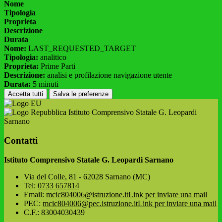
Nome
Tipologia
Proprieta
Descrizione
Durata
Nome:
LAST_REQUESTED_TARGET
Tipologia:
analitico
Proprieta:
Prime Parti
Descrizione:
analisi e profilazione navigazione utente
Durata:
5 minuti
Accetta tutti
Salva le preferenze
Istituto Comprensivo Statale G. Leopardi
Sarnano
Contatti
Istituto Comprensivo Statale G. Leopardi Sarnano
Via del Colle, 81 - 62028 Sarnano (MC)
Tel:
0733 657814
Email:
mcic804006@istruzione.it
Link per inviare una mail
PEC:
mcic804006@pec.istruzione.it
Link per inviare una mail
C.F.: 83004030439