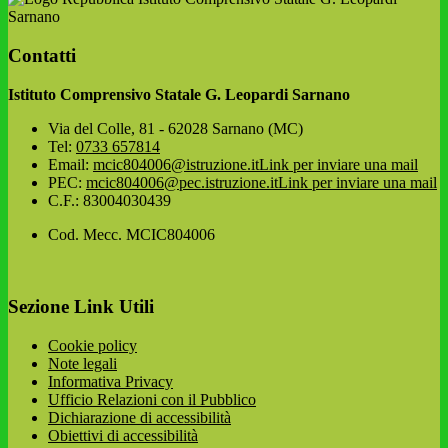
Sarnano
Contatti
Istituto Comprensivo Statale G. Leopardi Sarnano
Via del Colle, 81 - 62028 Sarnano (MC)
Tel:
0733 657814
Email:
mcic804006@istruzione.it
Link per inviare una mail
PEC:
mcic804006@pec.istruzione.it
Link per inviare una mail
C.F.: 83004030439
Cod. Mecc. MCIC804006
Sezione Link Utili
Cookie policy
Note legali
Informativa Privacy
Ufficio Relazioni con il Pubblico
Dichiarazione di accessibilità
Obiettivi di accessibilità