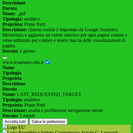
Descrizione
Durata
Nome:
_gid
Tipologia:
analitico
Proprieta:
Prime Parti
Descrizione:
Questo cookie è impostato da Google Analytics.
Memorizza e aggiorna un valore univoco per ogni pagina visitata e
viene utilizzato per contare e tenere traccia delle visualizzazioni di
pagina.
Durata:
1 giorno
www.icsarnano.edu.it
Nome
Tipologia
Proprieta
Descrizione
Durata
Nome:
LAST_REQUESTED_TARGET
Tipologia:
analitico
Proprieta:
Prime Parti
Descrizione:
analisi e profilazione navigazione utente
Durata:
5 minuti
Accetta tutti
Salva le preferenze
Istituto Comprensivo Statale G. Leopardi