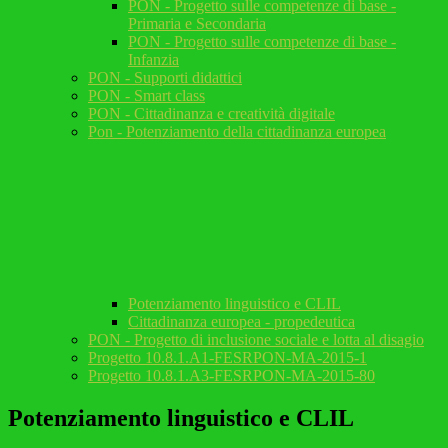
PON - Progetto sulle competenze di base -
Primaria e Secondaria
PON - Progetto sulle competenze di base -
Infanzia
PON - Supporti didattici
PON - Smart class
PON - Cittadinanza e creatività digitale
Pon - Potenziamento della cittadinanza europea
Potenziamento linguistico e CLIL
Cittadinanza europea - propedeutica
PON - Progetto di inclusione sociale e lotta al disagio
Progetto 10.8.1.A1-FESRPON-MA-2015-1
Progetto 10.8.1.A3-FESRPON-MA-2015-80
Potenziamento linguistico e CLIL