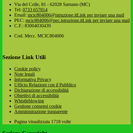
Via del Colle, 81 - 62028 Sarnano (MC)
Tel:
0733 657814
Email:
mcic804006@istruzione.it
Link per inviare una mail
PEC:
mcic804006@pec.istruzione.it
Link per inviare una mail
C.F.: 83004030439
Cod. Mecc. MCIC804006
Sezione Link Utili
Cookie policy
Note legali
Informativa Privacy
Ufficio Relazioni con il Pubblico
Dichiarazione di accessibilità
Obiettivi di accessibilità
Whistleblowing
Gestione consensi cookie
Amministrazione trasparente
Pagina visualizzata
1718
volte