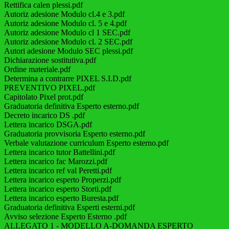
Rettifica calen plessi.pdf
Autoriz adesione Modulo cl.4 e 3.pdf
Autoriz adesione Modulo cl. 5 e 4.pdf
Autoriz adesione Modulo cl 1 SEC.pdf
Autoriz adesione Modulo cl. 2 SEC.pdf
Autori adesione Modulo SEC plessi.pdf
Dichiarazione sostitutiva.pdf
Ordine materiale.pdf
Determina a contrarre PIXEL S.I.D.pdf
PREVENTIVO PIXEL.pdf
Capitolato Pixel prot.pdf
Graduatoria definitiva Esperto esterno.pdf
Decreto incarico DS .pdf
Lettera incarico DSGA.pdf
Graduatoria provvisoria Esperto esterno.pdf
Verbale valutazione curriculum Esperto esterno.pdf
Lettera incarico tutor Battellini.pdf
Lettera incarico fac Marozzi.pdf
Lettera incarico ref val Peretti.pdf
Lettera incarico esperto Properzi.pdf
Lettera incarico esperto Storti.pdf
Lettera incarico esperto Buresta.pdf
Graduatoria definitiva Esperti esterni.pdf
Avviso selezione Esperto Esterno .pdf
ALLEGATO 1 - MODELLO A-DOMANDA ESPERTO