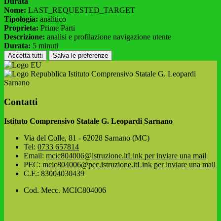
Durata
Nome:
LAST_REQUESTED_TARGET
Tipologia:
analitico
Proprieta:
Prime Parti
Descrizione:
analisi e profilazione navigazione utente
Durata:
5 minuti
Accetta tutti
Salva le preferenze
Istituto Comprensivo Statale G. Leopardi
Sarnano
Contatti
Istituto Comprensivo Statale G. Leopardi Sarnano
Via del Colle, 81 - 62028 Sarnano (MC)
Tel:
0733 657814
Email:
mcic804006@istruzione.it
Link per inviare una mail
PEC:
mcic804006@pec.istruzione.it
Link per inviare una mail
C.F.: 83004030439
Cod. Mecc. MCIC804006