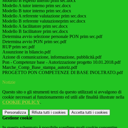
Modello B esperto interno prim sec.docx
Modello A tutor interno prim sec.docx
Modello B tutor interno prim sec.docx
Modello A referente valutazione prim sec.docx
Modello B referente valutazioneprim sec.docx
Modello A facilitatore prim sec.docx
Modello B facilitatore prim sec.docx
Determina avvio selezione personale PON prim sec.pdf
Determina avvio PON prim sec.pdf
RUP prim sec.pdf
Assunzione in bilancio.pdf
Azione di comunicazione, informazione, pubblicità.pdf
Pon - Competenze base - Autorizzazione progetto 10.01.2018.pdf
Marche_Comp_Base_stampa_autoriz.pdf
PROGETTO PON COMPETENZE DI BASE INOLTRATO.pdf
Notizie
Questo sito o gli strumenti terzi da questo utilizzati si avvalgono di
cookie necessari al funzionamento ed utili alle finalità illustrate nella
COOKIE POLICY
.
Personalizza
Rifiuta tutti
i cookies
Accetta tutti
i cookies
Gestione cookie
In questa schermata è possibile scegliere quali cookie consentire.