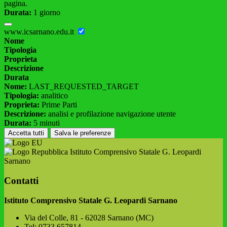
pagina.
Durata:
1 giorno
www.icsarnano.edu.it
Nome
Tipologia
Proprieta
Descrizione
Durata
Nome:
LAST_REQUESTED_TARGET
Tipologia:
analitico
Proprieta:
Prime Parti
Descrizione:
analisi e profilazione navigazione utente
Durata:
5 minuti
Accetta tutti
Salva le preferenze
Istituto Comprensivo Statale G. Leopardi
Sarnano
Contatti
Istituto Comprensivo Statale G. Leopardi Sarnano
Via del Colle, 81 - 62028 Sarnano (MC)
Tel:
0733 657814