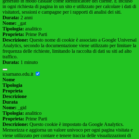
generato in modo casuale come identificatore del cliente. È incluso
in ogni richiesta di pagina in un sito e utilizzato per calcolare i dati di
visitatori, sessioni e campagne per i rapporti di analisi dei siti.
Durata:
2 anni
Nome:
_gat
Tipologia:
analitico
Proprieta:
Prime Parti
Descrizione:
Questo nome di cookie è associato a Google Universal
Analytics, secondo la documentazione viene utilizzato per limitare la
frequenza delle richieste, limitando la raccolta di dati su siti ad alto
traffico.
Durata:
1 minuto
icsarnano.edu.it
Nome
Tipologia
Proprieta
Descrizione
Durata
Nome:
_gid
Tipologia:
analitico
Proprieta:
Prime Parti
Descrizione:
Questo cookie è impostato da Google Analytics.
Memorizza e aggiorna un valore univoco per ogni pagina visitata e
viene utilizzato per contare e tenere traccia delle visualizzazioni di