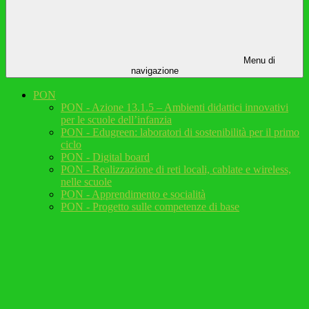
Menu di
navigazione
PON
PON - Azione 13.1.5 – Ambienti didattici innovativi
per le scuole dell’infanzia
PON - Edugreen: laboratori di sostenibilità per il primo
ciclo
PON - Digital board
PON - Realizzazione di reti locali, cablate e wireless,
nelle scuole
PON - Apprendimento e socialità
PON - Progetto sulle competenze di base