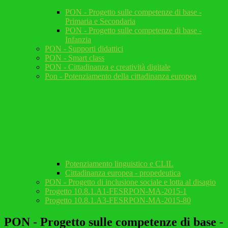
PON - Progetto sulle competenze di base -
Primaria e Secondaria
PON - Progetto sulle competenze di base -
Infanzia
PON - Supporti didattici
PON - Smart class
PON - Cittadinanza e creatività digitale
Pon - Potenziamento della cittadinanza europea
Potenziamento linguistico e CLIL
Cittadinanza europea - propedeutica
PON - Progetto di inclusione sociale e lotta al disagio
Progetto 10.8.1.A1-FESRPON-MA-2015-1
Progetto 10.8.1.A3-FESRPON-MA-2015-80
PON - Progetto sulle competenze di base -