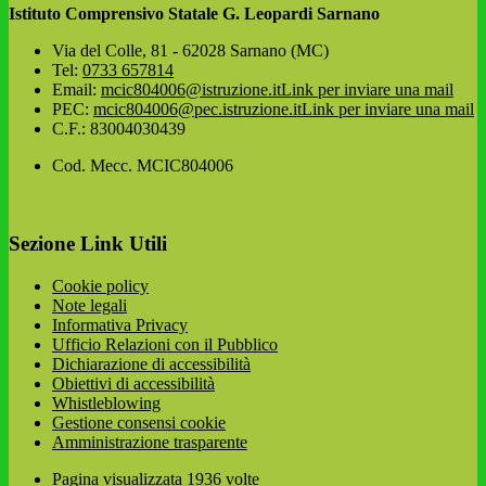
Istituto Comprensivo Statale G. Leopardi Sarnano
Via del Colle, 81 - 62028 Sarnano (MC)
Tel:
0733 657814
Email:
mcic804006@istruzione.it
Link per inviare una mail
PEC:
mcic804006@pec.istruzione.it
Link per inviare una mail
C.F.: 83004030439
Cod. Mecc. MCIC804006
Sezione Link Utili
Cookie policy
Note legali
Informativa Privacy
Ufficio Relazioni con il Pubblico
Dichiarazione di accessibilità
Obiettivi di accessibilità
Whistleblowing
Gestione consensi cookie
Amministrazione trasparente
Pagina visualizzata
1936
volte