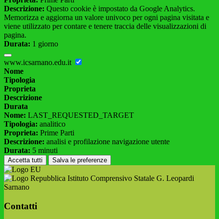
Descrizione:
Questo cookie è impostato da Google Analytics.
Memorizza e aggiorna un valore univoco per ogni pagina visitata e
viene utilizzato per contare e tenere traccia delle visualizzazioni di
pagina.
Durata:
1 giorno
www.icsarnano.edu.it
Nome
Tipologia
Proprieta
Descrizione
Durata
Nome:
LAST_REQUESTED_TARGET
Tipologia:
analitico
Proprieta:
Prime Parti
Descrizione:
analisi e profilazione navigazione utente
Durata:
5 minuti
Accetta tutti
Salva le preferenze
Istituto Comprensivo Statale G. Leopardi
Sarnano
Contatti