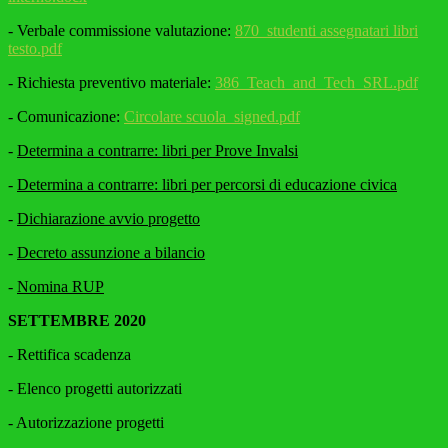
- Verbale commissione valutazione:
870_studenti assegnatari libri
testo.pdf
- Richiesta preventivo materiale:
386_Teach_and_Tech_SRL.pdf
- Comunicazione:
Circolare scuola_signed.pdf
-
Determina a contrarre: libri per Prove Invalsi
-
Determina a contrarre: libri per percorsi di educazione civica
-
Dichiarazione avvio progetto
-
Decreto assunzione a bilancio
-
Nomina RUP
SETTEMBRE 2020
- Rettifica scadenza
- Elenco progetti autorizzati
- Autorizzazione progetti