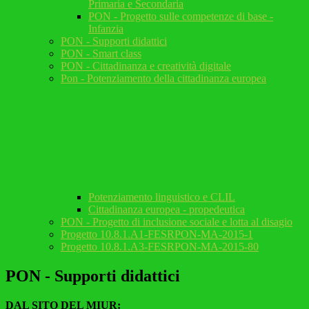
Primaria e Secondaria
PON - Progetto sulle competenze di base -
Infanzia
PON - Supporti didattici
PON - Smart class
PON - Cittadinanza e creatività digitale
Pon - Potenziamento della cittadinanza europea
Potenziamento linguistico e CLIL
Cittadinanza europea - propedeutica
PON - Progetto di inclusione sociale e lotta al disagio
Progetto 10.8.1.A1-FESRPON-MA-2015-1
Progetto 10.8.1.A3-FESRPON-MA-2015-80
PON - Supporti didattici
DAL SITO DEL MIUR: