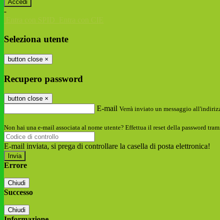
-
Entra con SPID
Entra con CIE
Seleziona utente
button close
×
Recupero password
button close
×
E-mail
Verrà inviato un messaggio all'indirizz
Non hai una e-mail associata al nome utente? Effettua il reset della password tram
E-mail inviata, si prega di controllare la casella di posta elettronica!
Errore
Chiudi
Successo
Chiudi
Informazione