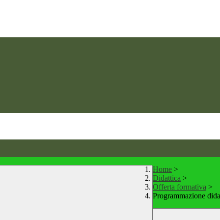
Home
>
Didattica
>
Offerta formativa
>
Programmazione didat