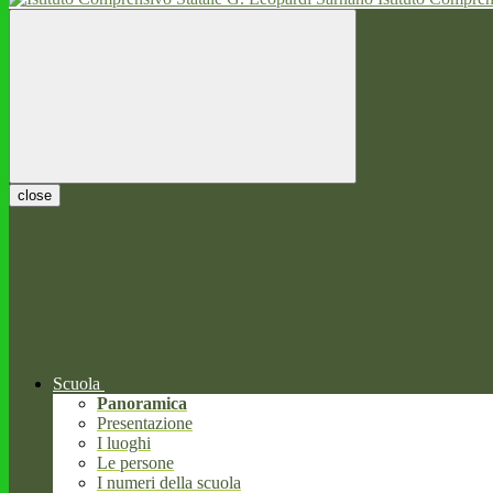
close
Scuola
Panoramica
Presentazione
I luoghi
Le persone
I numeri della scuola