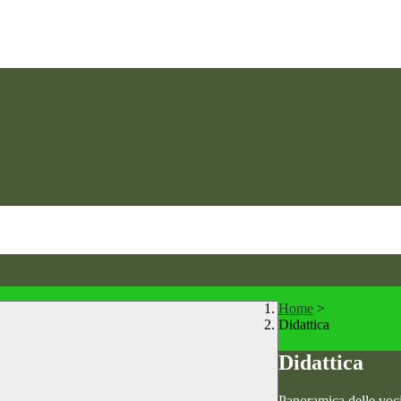
Home
>
Didattica
Didattica
Panoramica delle voc