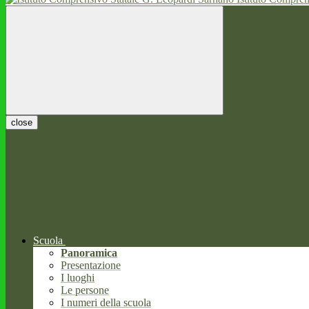
close
Scuola
Panoramica
Presentazione
I luoghi
Le persone
I numeri della scuola