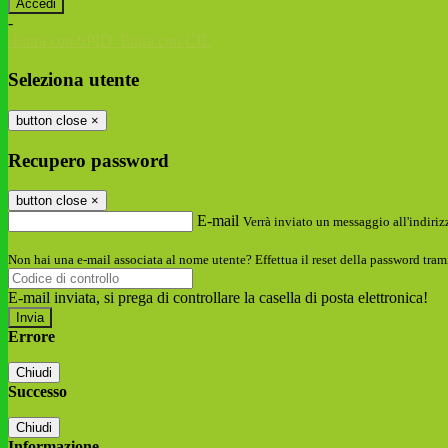
-
Entra con SPID
Entra con CIE
Seleziona utente
button close
×
Recupero password
button close
×
E-mail
Verrà inviato un messaggio all'indirizz
Non hai una e-mail associata al nome utente? Effettua il reset della password tram
E-mail inviata, si prega di controllare la casella di posta elettronica!
Errore
Chiudi
Successo
Chiudi
Informazione