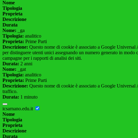
Nome
Tipologia
Proprieta
Descrizione
Durata
Nome:
_ga
Tipologia:
analitico
Proprieta:
Prime Parti
Descrizione:
Questo nome di cookie è associato a Google Universal An
per distinguere utenti unici assegnando un numero generato in modo casual
campagne per i rapporti di analisi dei siti.
Durata:
2 anni
Nome:
_gat
Tipologia:
analitico
Proprieta:
Prime Parti
Descrizione:
Questo nome di cookie è associato a Google Universal Anal
traffico.
Durata:
1 minuto
icsarnano.edu.it
Nome
Tipologia
Proprieta
Descrizione
Durata