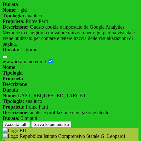
Durata
Nome:
_gid
Tipologia:
analitico
Proprieta:
Prime Parti
Descrizione:
Questo cookie è impostato da Google Analytics.
Memorizza e aggiorna un valore univoco per ogni pagina visitata e
viene utilizzato per contare e tenere traccia delle visualizzazioni di
pagina.
Durata:
1 giorno
www.icsarnano.edu.it
Nome
Tipologia
Proprieta
Descrizione
Durata
Nome:
LAST_REQUESTED_TARGET
Tipologia:
analitico
Proprieta:
Prime Parti
Descrizione:
analisi e profilazione navigazione utente
Durata:
5 minuti
Accetta tutti
Salva le preferenze
Istituto Comprensivo Statale G. Leopardi