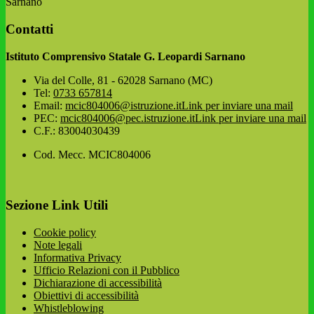
Sarnano
Contatti
Istituto Comprensivo Statale G. Leopardi Sarnano
Via del Colle, 81 - 62028 Sarnano (MC)
Tel:
0733 657814
Email:
mcic804006@istruzione.it
Link per inviare una mail
PEC:
mcic804006@pec.istruzione.it
Link per inviare una mail
C.F.: 83004030439
Cod. Mecc. MCIC804006
Sezione Link Utili
Cookie policy
Note legali
Informativa Privacy
Ufficio Relazioni con il Pubblico
Dichiarazione di accessibilità
Obiettivi di accessibilità
Whistleblowing