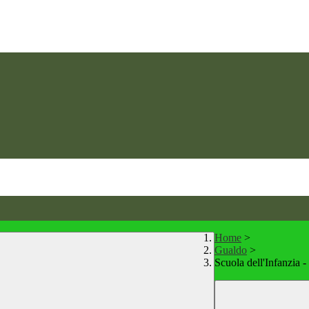
Home
>
Gualdo
>
Scuola dell'Infanzia 