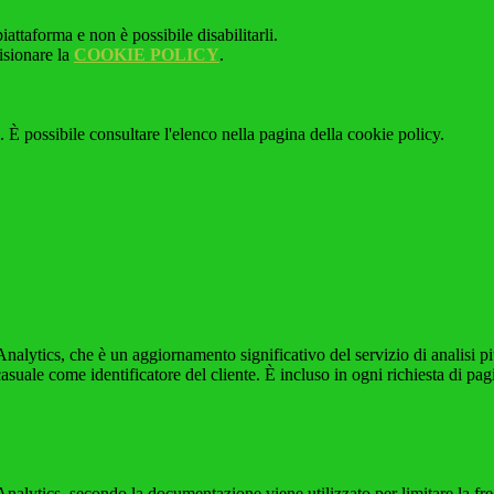
attaforma e non è possibile disabilitarli.
isionare la
COOKIE POLICY
.
 È possibile consultare l'elenco nella pagina della cookie policy.
alytics, che è un aggiornamento significativo del servizio di analisi p
e come identificatore del cliente. È incluso in ogni richiesta di pagina i
ytics, secondo la documentazione viene utilizzato per limitare la frequen