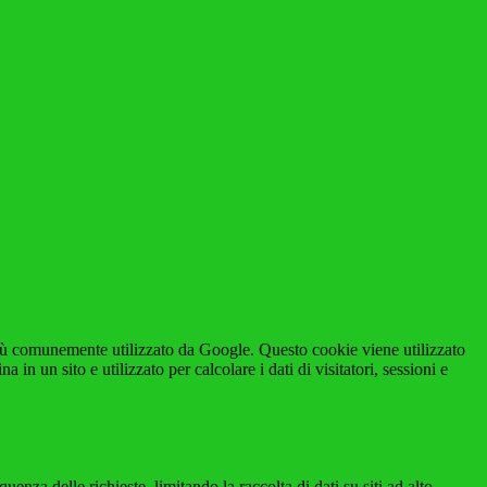
iù comunemente utilizzato da Google. Questo cookie viene utilizzato
n un sito e utilizzato per calcolare i dati di visitatori, sessioni e
za delle richieste, limitando la raccolta di dati su siti ad alto