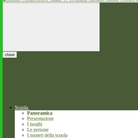
close
Scuola
Panoramica
Presentazione
I luoghi
Le persone
I numeri della scuola