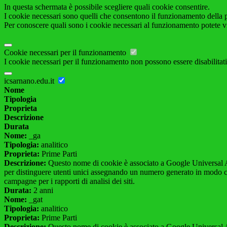
In questa schermata è possibile scegliere quali cookie consentire.
I cookie necessari sono quelli che consentono il funzionamento della pi
Per conoscere quali sono i cookie necessari al funzionamento potete v
Cookie necessari per il funzionamento
I cookie necessari per il funzionamento non possono essere disabilitati.
icsarnano.edu.it
Nome
Tipologia
Proprieta
Descrizione
Durata
Nome:
_ga
Tipologia:
analitico
Proprieta:
Prime Parti
Descrizione:
Questo nome di cookie è associato a Google Universal An
per distinguere utenti unici assegnando un numero generato in modo casual
campagne per i rapporti di analisi dei siti.
Durata:
2 anni
Nome:
_gat
Tipologia:
analitico
Proprieta:
Prime Parti
Descrizione:
Questo nome di cookie è associato a Google Universal Anal