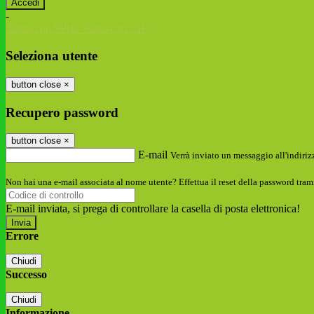
-
Entra con SPID
Entra con CIE
Seleziona utente
button close
×
Recupero password
button close
×
E-mail
Verrà inviato un messaggio all'indirizz
Non hai una e-mail associata al nome utente? Effettua il reset della password tram
E-mail inviata, si prega di controllare la casella di posta elettronica!
Errore
Chiudi
Successo
Chiudi
Informazione