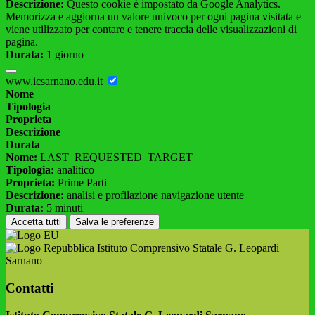
Descrizione:
Questo cookie è impostato da Google Analytics.
Memorizza e aggiorna un valore univoco per ogni pagina visitata e
viene utilizzato per contare e tenere traccia delle visualizzazioni di
pagina.
Durata:
1 giorno
www.icsarnano.edu.it
Nome
Tipologia
Proprieta
Descrizione
Durata
Nome:
LAST_REQUESTED_TARGET
Tipologia:
analitico
Proprieta:
Prime Parti
Descrizione:
analisi e profilazione navigazione utente
Durata:
5 minuti
Accetta tutti
Salva le preferenze
Istituto Comprensivo Statale G. Leopardi
Sarnano
Contatti