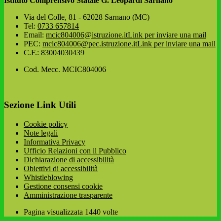
Istituto Comprensivo Statale G. Leopardi Sarnano
Via del Colle, 81 - 62028 Sarnano (MC)
Tel:
0733 657814
Email:
mcic804006@istruzione.it
Link per inviare una mail
PEC:
mcic804006@pec.istruzione.it
Link per inviare una mail
C.F.: 83004030439
Cod. Mecc. MCIC804006
Sezione Link Utili
Cookie policy
Note legali
Informativa Privacy
Ufficio Relazioni con il Pubblico
Dichiarazione di accessibilità
Obiettivi di accessibilità
Whistleblowing
Gestione consensi cookie
Amministrazione trasparente
Pagina visualizzata
1440
volte