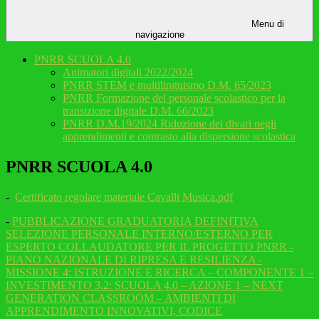
Menu di
navigazione
PNRR SCUOLA 4.0
Animatori digitali 2022/2024
PNRR STEM e multilinguismo D.M. 65/2023
PNRR Formazione del personale scolastico per la
transizione digitale D.M. 66/2023
PNRR D.M.19/2024 Riduzione dei divari negli
apprendimenti e contrasto alla dispersione scolastica
PNRR SCUOLA 4.0
-
Certificato regolare materiale Cavalli Musica.pdf
-
PUBBLICAZIONE GRADUATORIA DEFINITIVA
SELEZIONE PERSONALE INTERNO/ESTERNO PER
ESPERTO COLLAUDATORE PER IL PROGETTO PNRR -
PIANO NAZIONALE DI RIPRESA E RESILIENZA -
MISSIONE 4: ISTRUZIONE E RICERCA – COMPONENTE 1 –
INVESTIMENTO 3.2: SCUOLA 4.0 – AZIONE 1 – NEXT
GENERATION CLASSROOM – AMBIENTI DI
APPRENDIMENTO INNOVATIVI, CODICE