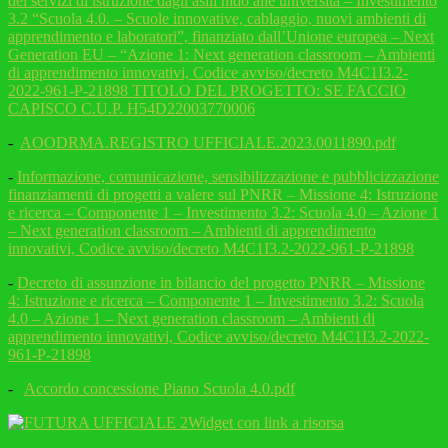
dei servizi di istruzione dagli asili nido alle università – Investimento
3.2 “Scuola 4.0. – Scuole innovative, cablaggio, nuovi ambienti di
apprendimento e laboratori”, finanziato dall’Unione europea – Next
Generation EU – “Azione 1: Next generation classroom – Ambienti
di apprendimento innovativi, Codice avviso/decreto M4C1I3.2-
2022-961-P-21898 TITOLO DEL PROGETTO: SE FACCIO
CAPISCO C.U.P. H54D22003770006
-
AOODRMA.REGISTRO UFFICIALE.2023.0011890.pdf
-
Informazione, comunicazione, sensibilizzazione e pubblicizzazione
finanziamenti di progetti a valere sul PNRR – Missione 4: Istruzione
e ricerca – Componente 1 – Investimento 3.2: Scuola 4.0 – Azione 1
– Next generation classroom – Ambienti di apprendimento
innovativi, Codice avviso/decreto M4C1I3.2-2022-961-P-21898
-
Decreto di assunzione in bilancio del progetto PNRR – Missione
4: Istruzione e ricerca – Componente 1 – Investimento 3.2: Scuola
4.0 – Azione 1 – Next generation classroom – Ambienti di
apprendimento innovativi, Codice avviso/decreto M4C1I3.2-2022-
961-P-21898
-
Accordo concessione Piano Scuola 4.0.pdf
Widget con link a risorsa