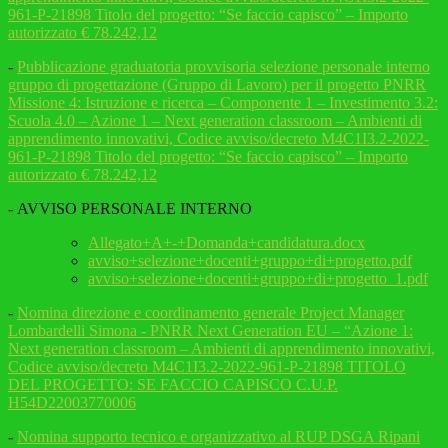
961-P-21898 Titolo del progetto: “Se faccio capisco” – Importo
autorizzato € 78.242,12
-
Pubblicazione graduatoria provvisoria selezione personale interno
gruppo di progettazione (Gruppo di Lavoro) per il progetto PNRR
Missione 4: Istruzione e ricerca – Componente 1 – Investimento 3.2:
Scuola 4.0 – Azione 1 – Next generation classroom – Ambienti di
apprendimento innovativi, Codice avviso/decreto M4C1I3.2-2022-
961-P-21898 Titolo del progetto: “Se faccio capisco” – Importo
autorizzato € 78.242,12
- AVVISO PERSONALE INTERNO
Allegato+A+-+Domanda+candidatura.docx
avviso+selezione+docenti+gruppo+di+progetto.pdf
avviso+selezione+docenti+gruppo+di+progetto_1.pdf
-
Nomina direzione e coordinamento generale Project Manager
Lombardelli Simona - PNRR Next Generation EU – “Azione 1:
Next generation classroom – Ambienti di apprendimento innovativi,
Codice avviso/decreto M4C1I3.2-2022-961-P-21898 TITOLO
DEL PROGETTO: SE FACCIO CAPISCO C.U.P.
H54D22003770006
-
Nomina supporto tecnico e organizzativo al RUP DSGA Ripani