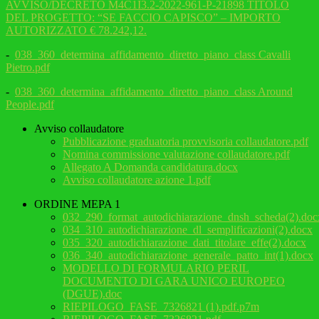
AVVISO/DECRETO M4C1I3.2-2022-961-P-21898 TITOLO
DEL PROGETTO: “SE FACCIO CAPISCO” – IMPORTO
AUTORIZZATO € 78.242,12.
-
038_360_determina_affidamento_diretto_piano_class Cavalli
Pietro.pdf
-
038_360_determina_affidamento_diretto_piano_class Around
People.pdf
Avviso collaudatore
Pubblicazione graduatoria provvisoria collaudatore.pdf
Nomina commissione valutazione collaudatore.pdf
Allegato A Domanda candidatura.docx
Avviso collaudatore azione 1.pdf
ORDINE MEPA 1
032_290_format_autodichiarazione_dnsh_scheda(2).doc
034_310_autodichiarazione_dl_semplificazioni(2).docx
035_320_autodichiarazione_dati_titolare_effe(2).docx
036_340_autodichiarazione_generale_patto_int(1).docx
MODELLO DI FORMULARIO PERIL
DOCUMENTO DI GARA UNICO EUROPEO
(DGUE).doc
RIEPILOGO_FASE_7326821 (1).pdf.p7m