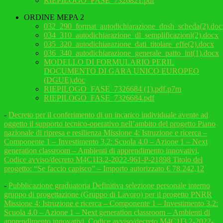
RIEPILOGO_FASE_7326821.pdf
ORDINE MEPA 2
032_290_format_autodichiarazione_dnsh_scheda(2).doc
034_310_autodichiarazione_dl_semplificazioni(2).docx
035_320_autodichiarazione_dati_titolare_effe(2).docx
036_340_autodichiarazione_generale_patto_int(1).docx
MODELLO DI FORMULARIO PERIL
DOCUMENTO DI GARA UNICO EUROPEO
(DGUE).doc
RIEPILOGO_FASE_7326684 (1).pdf.p7m
RIEPILOGO_FASE_7326684.pdf
-
Decreto per il conferimento di un incarico individuale avente ad
oggetto il supporto tecnico-operativo nell’ambito del progetto Piano
nazionale di ripresa e resilienza Missione 4: Istruzione e ricerca –
Componente 1 – Investimento 3.2: Scuola 4.0 – Azione 1 – Next
generation classroom – Ambienti di apprendimento innovativi,
Codice avviso/decreto M4C1I3.2-2022-961-P-21898 Titolo del
progetto: “Se faccio capisco” – Importo autorizzato € 78.242,12
-
Pubblicazione graduatoria Definitiva selezione personale interno
gruppo di progettazione (Gruppo di Lavoro) per il progetto PNRR
Missione 4: Istruzione e ricerca – Componente 1 – Investimento 3.2:
Scuola 4.0 – Azione 1 – Next generation classroom – Ambienti di
apprendimento innovativi, Codice avviso/decreto M4C1I3.2-2022-