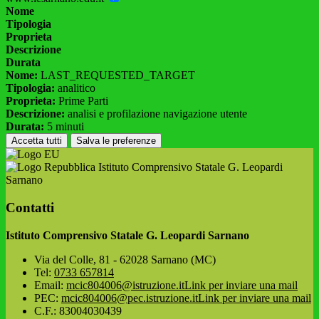
Nome
Tipologia
Proprieta
Descrizione
Durata
Nome:
LAST_REQUESTED_TARGET
Tipologia:
analitico
Proprieta:
Prime Parti
Descrizione:
analisi e profilazione navigazione utente
Durata:
5 minuti
Accetta tutti
Salva le preferenze
Istituto Comprensivo Statale G. Leopardi
Sarnano
Contatti
Istituto Comprensivo Statale G. Leopardi Sarnano
Via del Colle, 81 - 62028 Sarnano (MC)
Tel:
0733 657814
Email:
mcic804006@istruzione.it
Link per inviare una mail
PEC:
mcic804006@pec.istruzione.it
Link per inviare una mail
C.F.: 83004030439