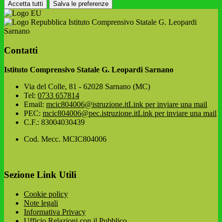
Accetta tutti
Salva le preferenze
Istituto Comprensivo Statale G. Leopardi
Sarnano
Contatti
Istituto Comprensivo Statale G. Leopardi Sarnano
Via del Colle, 81 - 62028 Sarnano (MC)
Tel:
0733 657814
Email:
mcic804006@istruzione.it
Link per inviare una mail
PEC:
mcic804006@pec.istruzione.it
Link per inviare una mail
C.F.: 83004030439
Cod. Mecc. MCIC804006
Sezione Link Utili
Cookie policy
Note legali
Informativa Privacy
Ufficio Relazioni con il Pubblico