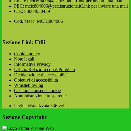
Email:
mcic804006@istruzione.it
Link per inviare una mail
PEC:
mcic804006@pec.istruzione.it
Link per inviare una mail
C.F.: 83004030439
Cod. Mecc. MCIC804006
Sezione Link Utili
Cookie policy
Note legali
Informativa Privacy
Ufficio Relazioni con il Pubblico
Dichiarazione di accessibilità
Obiettivi di accessibilità
Whistleblowing
Gestione consensi cookie
Amministrazione trasparente
Pagina visualizzata
336
volte
Sezione Copyright