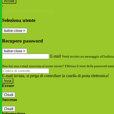
-
Entra con SPID
Entra con CIE
Seleziona utente
button close
×
Recupero password
button close
×
E-mail
Verrà inviato un messaggio all'indirizz
Non hai una e-mail associata al nome utente? Effettua il reset della password tram
E-mail inviata, si prega di controllare la casella di posta elettronica!
Errore
Chiudi
Successo
Chiudi
Informazione