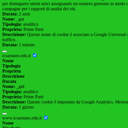
per distinguere utenti unici assegnando un numero generato in modo casual
campagne per i rapporti di analisi dei siti.
Durata:
2 anni
Nome:
_gat
Tipologia:
analitico
Proprieta:
Prime Parti
Descrizione:
Questo nome di cookie è associato a Google Universal Anal
traffico.
Durata:
1 minuto
icsarnano.edu.it
Nome
Tipologia
Proprieta
Descrizione
Durata
Nome:
_gid
Tipologia:
analitico
Proprieta:
Prime Parti
Descrizione:
Questo cookie è impostato da Google Analytics. Memorizza
Durata:
1 giorno
www.icsarnano.edu.it
Nome