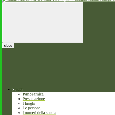
close
Scuola
Panoramica
Presentazione
I luoghi
Le persone
I numeri della scuola