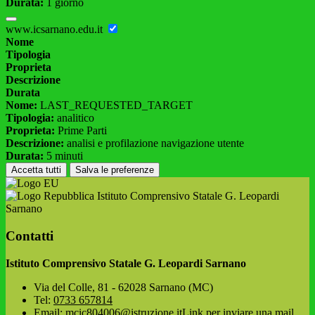
Durata:
1 giorno
www.icsarnano.edu.it
Nome
Tipologia
Proprieta
Descrizione
Durata
Nome:
LAST_REQUESTED_TARGET
Tipologia:
analitico
Proprieta:
Prime Parti
Descrizione:
analisi e profilazione navigazione utente
Durata:
5 minuti
Accetta tutti
Salva le preferenze
Istituto Comprensivo Statale G. Leopardi
Sarnano
Contatti
Istituto Comprensivo Statale G. Leopardi Sarnano
Via del Colle, 81 - 62028 Sarnano (MC)
Tel:
0733 657814
Email:
mcic804006@istruzione.it
Link per inviare una mail