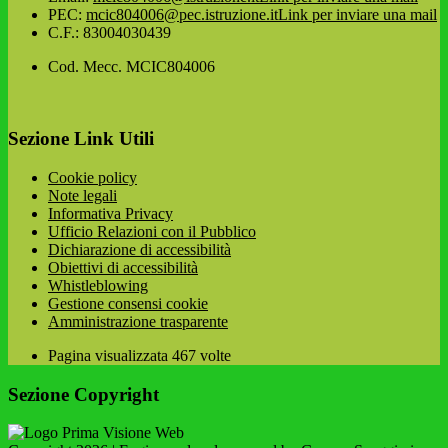
PEC:
mcic804006@pec.istruzione.it
Link per inviare una mail
C.F.: 83004030439
Cod. Mecc. MCIC804006
Sezione Link Utili
Cookie policy
Note legali
Informativa Privacy
Ufficio Relazioni con il Pubblico
Dichiarazione di accessibilità
Obiettivi di accessibilità
Whistleblowing
Gestione consensi cookie
Amministrazione trasparente
Pagina visualizzata
467
volte
Sezione Copyright