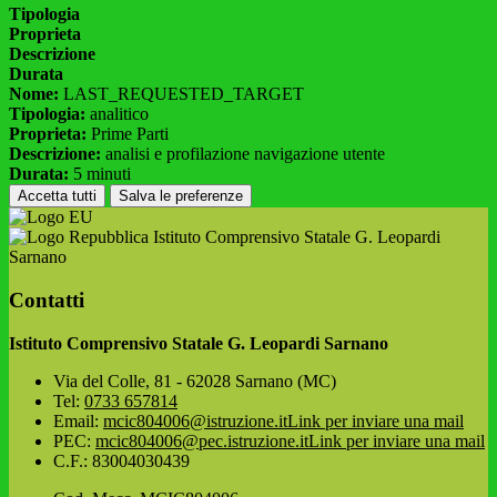
Tipologia
Proprieta
Descrizione
Durata
Nome:
LAST_REQUESTED_TARGET
Tipologia:
analitico
Proprieta:
Prime Parti
Descrizione:
analisi e profilazione navigazione utente
Durata:
5 minuti
Accetta tutti
Salva le preferenze
Istituto Comprensivo Statale G. Leopardi
Sarnano
Contatti
Istituto Comprensivo Statale G. Leopardi Sarnano
Via del Colle, 81 - 62028 Sarnano (MC)
Tel:
0733 657814
Email:
mcic804006@istruzione.it
Link per inviare una mail
PEC:
mcic804006@pec.istruzione.it
Link per inviare una mail
C.F.: 83004030439