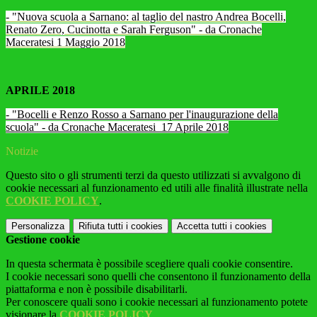
- "Nuova scuola a Sarnano: al taglio del nastro Andrea Bocelli,
Renato Zero, Cucinotta e Sarah Ferguson" - da Cronache
Maceratesi 1 Maggio 2018
APRILE 2018
- "Bocelli e Renzo Rosso a Sarnano per l'inaugurazione della
scuola" - da Cronache Maceratesi 17 Aprile 2018
Notizie
Questo sito o gli strumenti terzi da questo utilizzati si avvalgono di
cookie necessari al funzionamento ed utili alle finalità illustrate nella
COOKIE POLICY
.
Personalizza
Rifiuta tutti
i cookies
Accetta tutti
i cookies
Gestione cookie
In questa schermata è possibile scegliere quali cookie consentire.
I cookie necessari sono quelli che consentono il funzionamento della
piattaforma e non è possibile disabilitarli.
Per conoscere quali sono i cookie necessari al funzionamento potete
visionare la
COOKIE POLICY
.