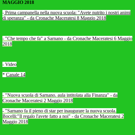
MAGGIO 2018
-
Prima campanella nella nuova scuola: "Avete nutrito i nostri animi
di speranza" - da Cronache Maceratesi 8 Maggio 2018
- "Che tempo che fa" a Sarnano - da Cronache Maceratesi 6 Maggio
2018
-
Video
*
Canale 14
-
"Nuova scuola di Sarnano, aula intitolata alla Finanza" - da
Cronache Maceratesi 2 Maggio 2018
-
"Sarnano fa il pieno di star per inaugurare la nuova scuola.
Bocelli:"Il regalo l'avete fatto a noi" - da Cronache Maceratesi 2
Maggio 2018