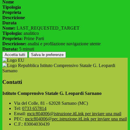
Nome
Tipologia
Proprieta
Descrizione
Durata
Nome:
LAST_REQUESTED_TARGET
Tipologia:
analitico
Proprieta:
Prime Parti
Descrizione:
analisi e profilazione navigazione utente
Durata:
5 minuti
Accetta tutti
Salva le preferenze
Istituto Comprensivo Statale G. Leopardi
Sarnano
Contatti
Istituto Comprensivo Statale G. Leopardi Sarnano
Via del Colle, 81 - 62028 Sarnano (MC)
Tel:
0733 657814
Email:
mcic804006@istruzione.it
Link per inviare una mail
PEC:
mcic804006@pec.istruzione.it
Link per inviare una mail
C.F.: 83004030439