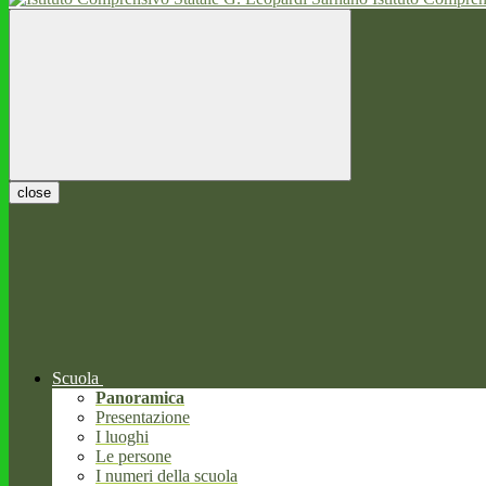
close
Scuola
Panoramica
Presentazione
I luoghi
Le persone
I numeri della scuola