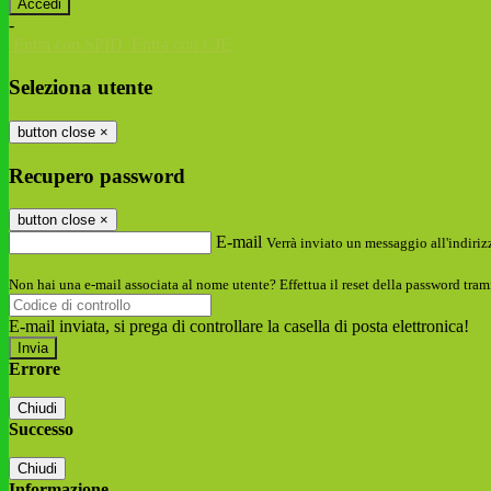
-
Entra con SPID
Entra con CIE
Seleziona utente
button close
×
Recupero password
button close
×
E-mail
Verrà inviato un messaggio all'indirizz
Non hai una e-mail associata al nome utente? Effettua il reset della password tram
E-mail inviata, si prega di controllare la casella di posta elettronica!
Errore
Chiudi
Successo
Chiudi
Informazione