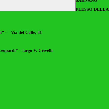
SARNANO
PLESSO DELLA
i” – Via del Colle, 81
rdi” – largo V. Crivelli