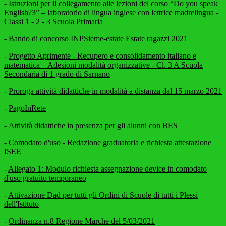
-
Istruzioni per il collegamento alle lezioni del corso “Do you speak
English?3” – laboratorio di lingua inglese con lettrice madrelingua -
Classi 1 - 2 - 3 Scuola Primaria
-
Bando di concorso INPSieme-estate Estate ragazzi 2021
-
Progetto Aprimente - Recupero e consolidamento italiano e
matematica – Adesioni modalità organizzative - Cl. 3 A Scuola
Secondaria di 1 grado di Sarnano
-
Proroga attività didattiche in modalità a distanza dal 15 marzo 2021
-
PagoInRete
-
Attività didattiche in presenza per gli alunni con BES
-
Comodato d'uso - Redazione graduatoria e richiesta attestazione
ISEE
-
Allegato 1: Modulo richiesta assegnazione device in comodato
d'uso gratuito temporaneo
-
Attivazione Dad per tutti gli Ordini di Scuole di tutti i Plessi
dell'Istituto
-
Ordinanza n.8 Regione Marche del 5/03/2021