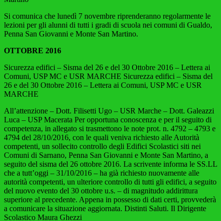
Si comunica che lunedì 7 novembre riprenderanno regolarmente le
lezioni per gli alunni di tutti i gradi di scuola nei comuni di Gualdo,
Penna San Giovanni e Monte San Martino.
OTTOBRE 2016
Sicurezza edifici – Sisma del 26 e del 30 Ottobre 2016 – Lettera ai
Comuni, USP MC e USR MARCHE Sicurezza edifici – Sisma del
26 e del 30 Ottobre 2016 – Lettera ai Comuni, USP MC e USR
MARCHE
All’attenzione – Dott. Filisetti Ugo – USR Marche – Dott. Galeazzi
Luca – USP Macerata Per opportuna conoscenza e per il seguito di
competenza, in allegato si trasmettono le note prot. n. 4792 – 4793 e
4794 del 28/10/2016, con le quali veniva richiesto alle Autorità
competenti, un sollecito controllo degli Edifici Scolastici siti nei
Comuni di Sarnano, Penna San Giovanni e Monte San Martino, a
seguito del sisma del 26 ottobre 2016. La scrivente informa le SS.LL
che a tutt’oggi – 31/10/2016 – ha già richiesto nuovamente alle
autorità competenti, un ulteriore controllo di tutti gli edifici, a seguito
del nuovo evento del 30 ottobre u.s. – di magnitudo addirittura
superiore al precedente. Appena in possesso di dati certi, provvederà
a comunicare la situazione aggiornata. Distinti Saluti. Il Dirigente
Scolastico Maura Ghezzi