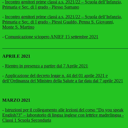
-
Incontro genitori prime classi a.s. 2021/22 – Scuola dell’Infanzia,
Primaria e Sec. di I grado - Plesso Sarnano
-
Incontro genitori prime classi a.s. 2021/22 – Scuola dell’Infanzia,
Primaria e Sec. di I grado - Plessi Gualdo, Penna S. Giovanni,
Monte S. Martino
-
Comunicazione sciopero ANIEF 15 settembre 2021
______________________________________________________
APRILE 2021
-
Rientro in presenza a partire dal 7 Aprile 2021
-
Applicazione del decreto legge n. 44 del 01 aprile 2021 e
dell’Ordinanza del Ministro della Salute a far data dal 7 aprile 2021
MARZO 2021
-
Istruzioni per il collegamento alle lezioni del corso “Do you speak
English?3” – laboratorio di lingua inglese con lettrice madrelingua -
Classi 1 Scuola Secondaria