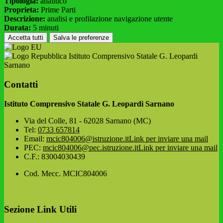
Tipologia:
analitico
Proprieta:
Prime Parti
Descrizione:
analisi e profilazione navigazione utente
Durata:
5 minuti
Accetta tutti
Salva le preferenze
Istituto Comprensivo Statale G. Leopardi
Sarnano
Contatti
Istituto Comprensivo Statale G. Leopardi Sarnano
Via del Colle, 81 - 62028 Sarnano (MC)
Tel:
0733 657814
Email:
mcic804006@istruzione.it
Link per inviare una mail
PEC:
mcic804006@pec.istruzione.it
Link per inviare una mail
C.F.: 83004030439
Cod. Mecc. MCIC804006
Sezione Link Utili