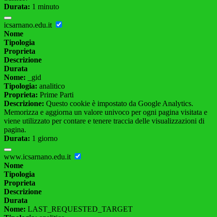
Durata:
1 minuto
icsarnano.edu.it
Nome
Tipologia
Proprieta
Descrizione
Durata
Nome:
_gid
Tipologia:
analitico
Proprieta:
Prime Parti
Descrizione:
Questo cookie è impostato da Google Analytics.
Memorizza e aggiorna un valore univoco per ogni pagina visitata e
viene utilizzato per contare e tenere traccia delle visualizzazioni di
pagina.
Durata:
1 giorno
www.icsarnano.edu.it
Nome
Tipologia
Proprieta
Descrizione
Durata
Nome:
LAST_REQUESTED_TARGET