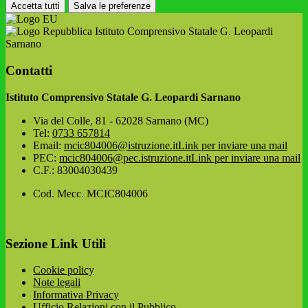
Accetta tutti
Salva le preferenze
Istituto Comprensivo Statale G. Leopardi
Sarnano
Contatti
Istituto Comprensivo Statale G. Leopardi Sarnano
Via del Colle, 81 - 62028 Sarnano (MC)
Tel:
0733 657814
Email:
mcic804006@istruzione.it
Link per inviare una mail
PEC:
mcic804006@pec.istruzione.it
Link per inviare una mail
C.F.: 83004030439
Cod. Mecc. MCIC804006
Sezione Link Utili
Cookie policy
Note legali
Informativa Privacy
Ufficio Relazioni con il Pubblico