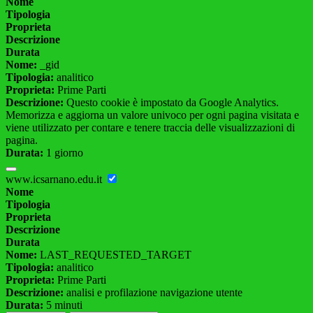
Nome
Tipologia
Proprieta
Descrizione
Durata
Nome:
_gid
Tipologia:
analitico
Proprieta:
Prime Parti
Descrizione:
Questo cookie è impostato da Google Analytics.
Memorizza e aggiorna un valore univoco per ogni pagina visitata e
viene utilizzato per contare e tenere traccia delle visualizzazioni di
pagina.
Durata:
1 giorno
www.icsarnano.edu.it
Nome
Tipologia
Proprieta
Descrizione
Durata
Nome:
LAST_REQUESTED_TARGET
Tipologia:
analitico
Proprieta:
Prime Parti
Descrizione:
analisi e profilazione navigazione utente
Durata:
5 minuti